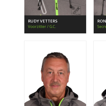
RUDY VETTERS
RON
Voorzitter / G.C.
Secre