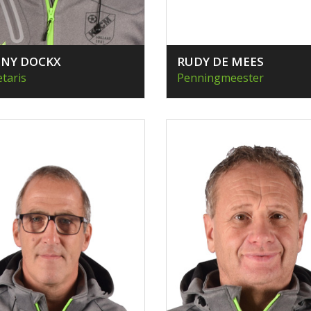
NY DOCKX
RUDY DE MEES
taris
Penningmeester