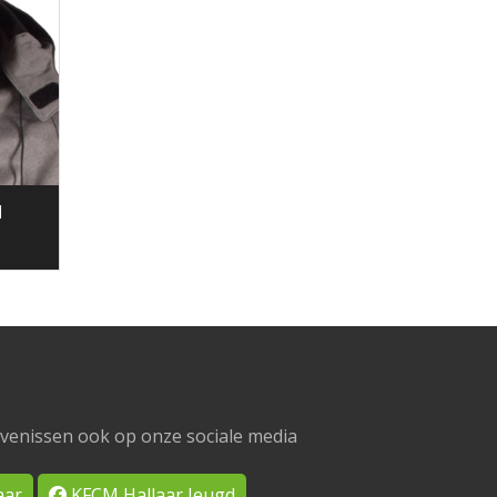
N
venissen ook op onze sociale media
aar
KFCM Hallaar Jeugd