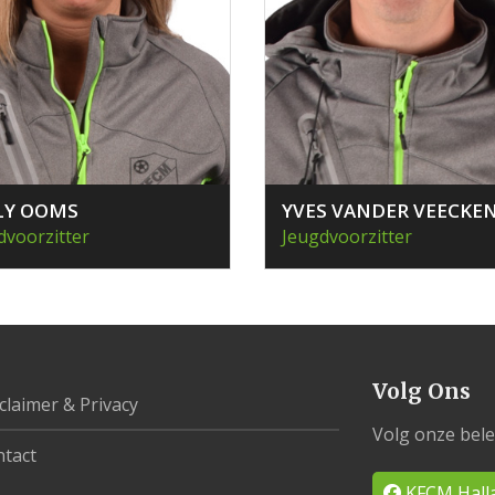
LY OOMS
YVES VANDER VEECKE
dvoorzitter
Jeugdvoorzitter
Volg Ons
claimer & Privacy
Volg onze bele
tact
KFCM Hall