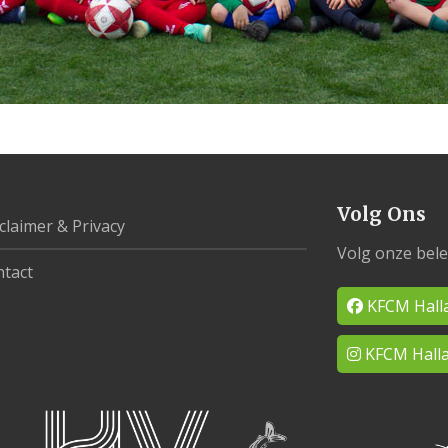
Volg Ons
claimer & Privacy
Volg onze bele
tact
KFCM Hall
KFCM Halla